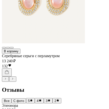
В корзину
Серебряные серьги с перламутром
13 240 ₽
132
Отзывы
Все
С фото
5
4
3
2
Элеонора