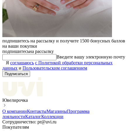
подпишитесь на рассылку и получите 1500 бонусных баллов
на ваши покупки
подпишитесь
на рассылку
Введите вашу электронную почту
Я
соглашаюсь
с Политикой обработки персональных
данных
и
Пользовательским соглашением
Подписаться
Ювелирочка
О компании
Контакты
Магазины
Программа
лояльности
Каталог
Коллекции
Сотрудничество: pr@uvi.ru
Покупателям