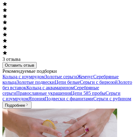
3
отзыва
Оставить отзыв
Рекомендуемые подборки
Кольца с изумрудом
Золотые серьги
Жемчуг
Серебряные
кольца
Золотые подвески
Цепи белые
Серьги с бирюзой
Золото
без вставок
Кольца с аквамарином
Серебряные
серьги
Православные украшения
Цепи 585 пробы
Серьги
с изумрудом
Япония
Подвески с фианитами
Серьги с рубином
Подробнее