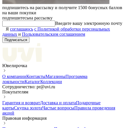
подпишитесь на рассылку и получите 1500 бонусных баллов
на ваши покупки
подпишитесь
на рассылку
Введите вашу электронную почту
Я
соглашаюсь
с Политикой обработки персональных
данных
и
Пользовательским соглашением
Подписаться
Ювелирочка
О компании
Контакты
Магазины
Программа
лояльности
Каталог
Коллекции
Сотрудничество: pr@uvi.ru
Покупателям
Гарантия и возврат
Доставка и оплата
Подарочные
карты
Скупка золота
Частые вопросы
Правила проведения
акций
Правовая информация