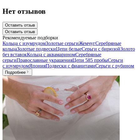
Нет отзывов
Оставить отзыв
Оставить отзыв
Рекомендуемые подборки
Кольца с изумрудом
Золотые серьги
Жемчуг
Серебряные
кольца
Золотые подвески
Цепи белые
Серьги с бирюзой
Золото
без вставок
Кольца с аквамарином
Серебряные
серьги
Православные украшения
Цепи 585 пробы
Серьги
с изумрудом
Япония
Подвески с фианитами
Серьги с рубином
Подробнее