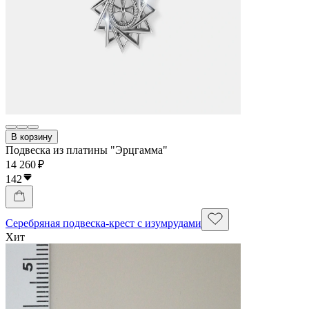
В корзину
Подвеска из платины "Эрцгамма"
14 260 ₽
142
Серебряная подвеска-крест с изумрудами
Хит