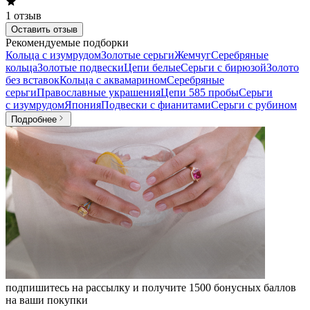
1
отзыв
Оставить отзыв
Рекомендуемые подборки
Кольца с изумрудом
Золотые серьги
Жемчуг
Серебряные
кольца
Золотые подвески
Цепи белые
Серьги с бирюзой
Золото
без вставок
Кольца с аквамарином
Серебряные
серьги
Православные украшения
Цепи 585 пробы
Серьги
с изумрудом
Япония
Подвески с фианитами
Серьги с рубином
Подробнее
подпишитесь на рассылку и получите 1500 бонусных баллов
на ваши покупки