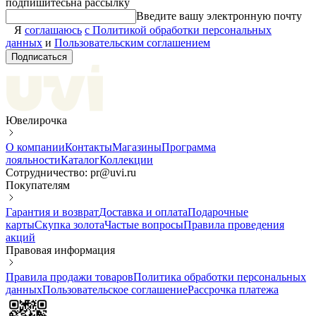
подпишитесь
на рассылку
Введите вашу электронную почту
Я
соглашаюсь
с Политикой обработки персональных
данных
и
Пользовательским соглашением
Подписаться
Ювелирочка
О компании
Контакты
Магазины
Программа
лояльности
Каталог
Коллекции
Сотрудничество: pr@uvi.ru
Покупателям
Гарантия и возврат
Доставка и оплата
Подарочные
карты
Скупка золота
Частые вопросы
Правила проведения
акций
Правовая информация
Правила продажи товаров
Политика обработки персональных
данных
Пользовательское соглашение
Рассрочка платежа