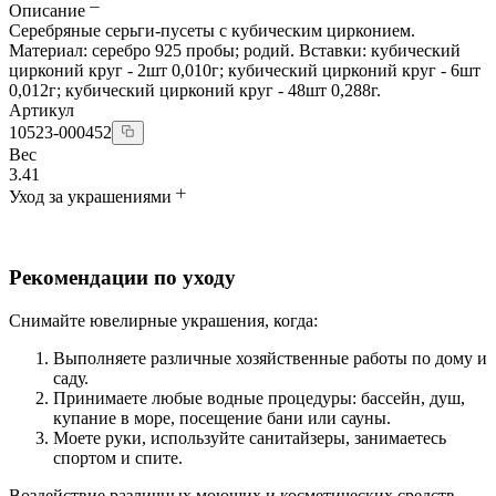
Описание
Серебряные серьги-пусеты с кубическим цирконием.
Материал: серебро 925 пробы; родий. Вставки: кубический
цирконий круг - 2шт 0,010г; кубический цирконий круг - 6шт
0,012г; кубический цирконий круг - 48шт 0,288г.
Артикул
10523-000452
Вес
3.41
Уход за украшениями
Рекомендации по уходу
Снимайте ювелирные украшения, когда:
Выполняете различные хозяйственные работы по дому и
саду.
Принимаете любые водные процедуры: бассейн, душ,
купание в море, посещение бани или сауны.
Моете руки, используйте санитайзеры, занимаетесь
спортом и спите.
Воздействие различных моющих и косметических средств,