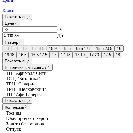
Цепи
Колье
Показать ещё
Цена
От
До
Размер
13
14
15
15-19.5
15-20
15.5
15.5-17.5
15.5-20.5
16
16-18
16.5
16.5-17.5
17
17-18
17-19
17-20
17.5
18
Показать ещё
В наличии в магазинах
ТЦ "Афимолл Сити"
ТОЦ "Ботаника"
ТРЦ "Саларис"
ТРЦ "Щёлковский"
ТЦ "Афи Галерея"
Показать ещё
Коллекции
Тренды
Ювелирочка с верой
Золото без вставок
Отпуск