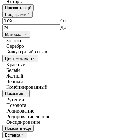
Янтарь
Показать ещё
Вес, грамм
От
До
Материал
Золото
Серебро
Бижутерный сплав
Цвет металла
Красный
Белый
Желтый
Черный
Комбинированный
Покрытие
Рутений
Позолота
Родирование
Родирование черное
Оксидирование
Показать ещё
Вставка