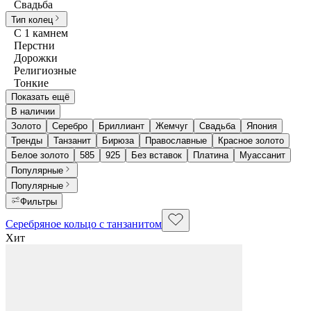
Свадьба
Тип колец
С 1 камнем
Перстни
Дорожки
Религиозные
Тонкие
Показать ещё
В наличии
Золото
Серебро
Бриллиант
Жемчуг
Свадьба
Япония
Тренды
Танзанит
Бирюза
Православные
Красное золото
Белое золото
585
925
Без вставок
Платина
Муассанит
Популярные
Популярные
Фильтры
Серебряное кольцо с танзанитом
Хит