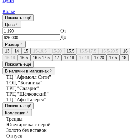
Цепи
Колье
Показать ещё
Цена
От
До
Размер
13
14
15
15-19.5
15-20
15.5
15.5-17.5
15.5-20.5
16
16-18
16.5
16.5-17.5
17
17-18
17-19
17-20
17.5
18
Показать ещё
В наличии в магазинах
ТЦ "Афимолл Сити"
ТОЦ "Ботаника"
ТРЦ "Саларис"
ТРЦ "Щёлковский"
ТЦ "Афи Галерея"
Показать ещё
Коллекции
Тренды
Ювелирочка с верой
Золото без вставок
Отпуск