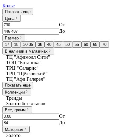
Колье
Показать ещё
Цена
От
До
Размер
17
18
30-35
38
40
45
50
55
60
65
70
В наличии в магазинах
ТЦ "Афимолл Сити"
ТОЦ "Ботаника"
ТРЦ "Саларис"
ТРЦ "Щёлковский"
ТЦ "Афи Галерея"
Показать ещё
Коллекции
Тренды
Золото без вставок
Вес, грамм
От
До
Материал
Золото