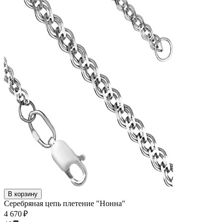
В корзину
Серебряная цепь плетение "Нонна"
4 670 ₽