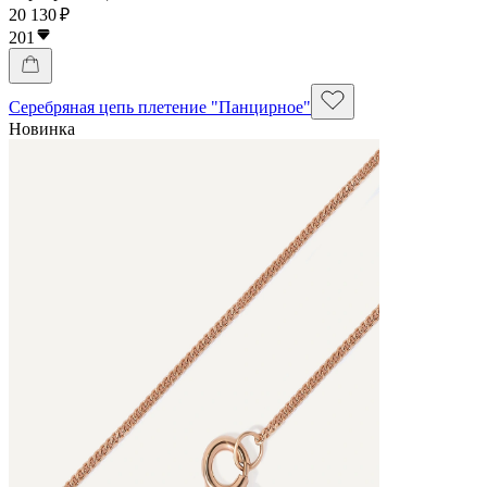
20 130 ₽
201
Серебряная цепь плетение "Панцирное"
Новинка