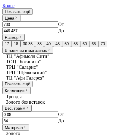
Колье
Показать ещё
Цена
От
До
Размер
17
18
30-35
38
40
45
50
55
60
65
70
В наличии в магазинах
ТЦ "Афимолл Сити"
ТОЦ "Ботаника"
ТРЦ "Саларис"
ТРЦ "Щёлковский"
ТЦ "Афи Галерея"
Показать ещё
Коллекции
Тренды
Золото без вставок
Вес, грамм
От
До
Материал
Золото