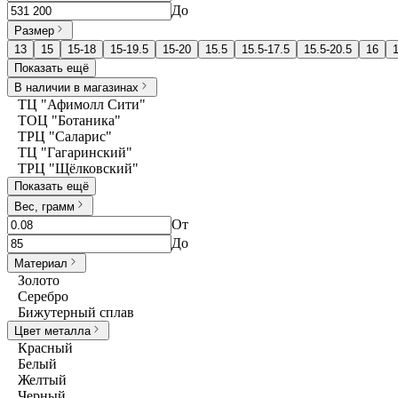
До
Размер
13
15
15-18
15-19.5
15-20
15.5
15.5-17.5
15.5-20.5
16
Показать ещё
В наличии в магазинах
ТЦ "Афимолл Сити"
ТОЦ "Ботаника"
ТРЦ "Саларис"
ТЦ "Гагаринский"
ТРЦ "Щёлковский"
Показать ещё
Вес, грамм
От
До
Материал
Золото
Серебро
Бижутерный сплав
Цвет металла
Красный
Белый
Желтый
Черный