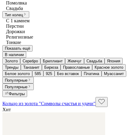
Помолвка
Свадьба
Тип колец
С 1 камнем
Перстни
Дорожки
Религиозные
Тонкие
Показать ещё
В наличии
Золото
Серебро
Бриллиант
Жемчуг
Свадьба
Япония
Тренды
Танзанит
Бирюза
Православные
Красное золото
Белое золото
585
925
Без вставок
Платина
Муассанит
Популярные
Популярные
Фильтры
Кольцо из золота "Символы счастья и удачи"
Хит