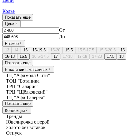
Цепи
Колье
Показать ещё
Цена
От
До
Размер
13
14
15
15-19.5
15-20
15.5
15.5-17.5
15.5-20.5
16
16-18
16.5
16.5-17.5
17
17-18
17-19
17-20
17.5
18
Показать ещё
В наличии в магазинах
ТЦ "Афимолл Сити"
ТОЦ "Ботаника"
ТРЦ "Саларис"
ТРЦ "Щёлковский"
ТЦ "Афи Галерея"
Показать ещё
Коллекции
Тренды
Ювелирочка с верой
Золото без вставок
Отпуск