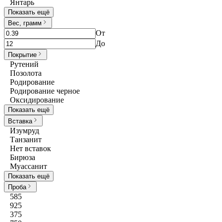
Янтарь
Показать ещё
Вес, грамм
От
До
Покрытие
Рутений
Позолота
Родирование
Родирование черное
Оксидирование
Показать ещё
Вставка
Изумруд
Танзанит
Нет вставок
Бирюза
Муассанит
Показать ещё
Проба
585
925
375